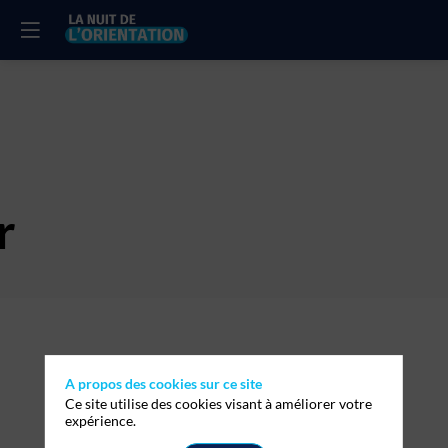
r
Description
Le
Groupe
A propos des cookies sur ce site
Le
Ce site utilise des cookies visant à améliorer votre
Messager
expérience.
est
implanté