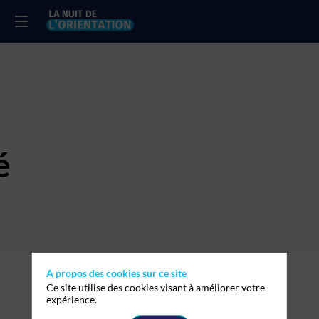
é
Description
A propos des cookies sur ce site
Ce site utilise des cookies visant à améliorer votre
Le
expérience.
Dauphiné
libéré