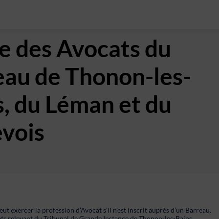
e des Avocats du
eau de Thonon-les-
s, du Léman et du
vois
ut exercer la profession d’Avocat s’il n’est inscrit auprès d’un Barreau.
ts relevant du Tribunal de Grande Instance de Thonon-les-Bains.