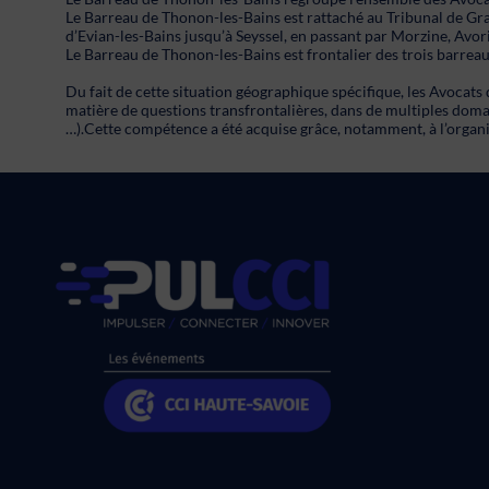
Le Barreau de Thonon-les-Bains est rattaché au Tribunal de Gran
d’Evian-les-Bains jusqu’à Seyssel, en passant par Morzine, Avor
Le Barreau de Thonon-les-Bains est frontalier des trois barrea
Du fait de cette situation géographique spécifique, les Avoca
matière de questions transfrontalières, dans de multiples domaine
…).Cette compétence a été acquise grâce, notamment, à l’organ