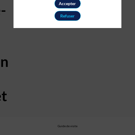
Accepter
-
Refuser
on
et
Guide de visite