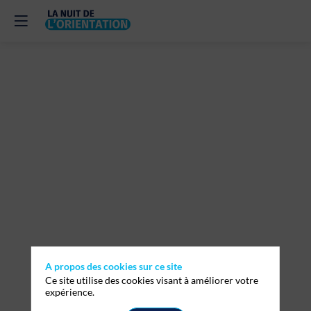
Le
bilan
de
compétences
:
faire
A propos des cookies sur ce site
Ce site utilise des cookies visant à améliorer votre
expérience.
le