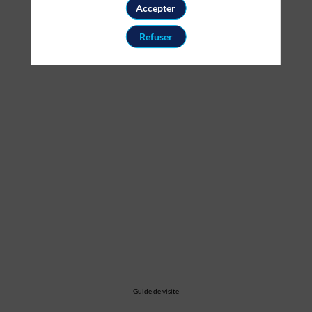
Accepter
tester
Refuser
un
métier
avant
de
se
décider
Guide de visite