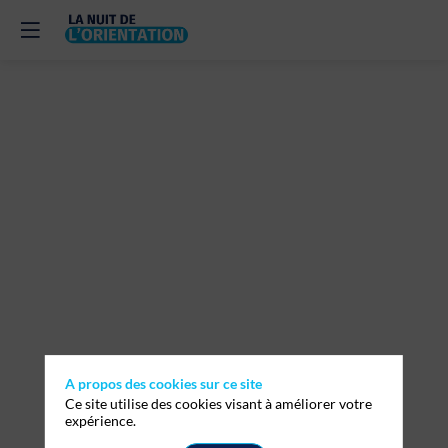
Mini-
stages
et
immersions
professionnelles
:
A propos des cookies sur ce site
Ce site utilise des cookies visant à améliorer votre
expérience.
comment