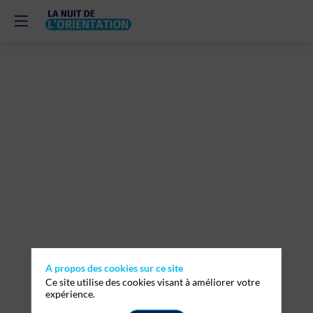
Pompiers,
police,
gendarmerie,
douanes
:
choisir
A propos des cookies sur ce site
Ce site utilise des cookies visant à améliorer votre
expérience.
de